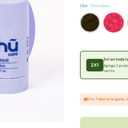
Chocolate
Olor
2x1 en toda 
2X1
Agrega 2 produ
carrito.
Si en 7 días no te gusta,
¡