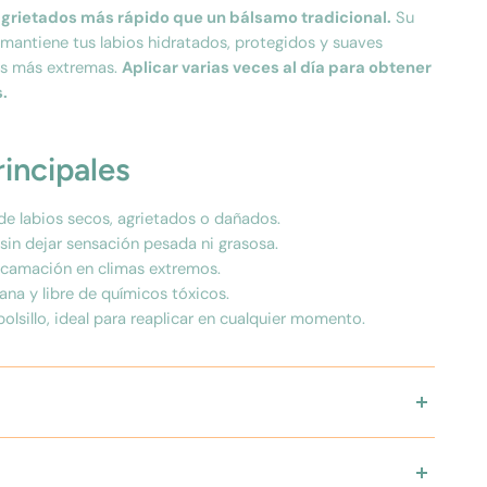
agrietados más rápido que un bálsamo tradicional.
Su
a mantiene tus labios hidratados, protegidos y suaves
es más extremas.
Aplicar varias veces al día para obtener
.
rincipales
de labios secos, agrietados o dañados.
sin dejar sensación pesada ni grasosa.
scamación en climas extremos.
ana y libre de químicos tóxicos.
lsillo, ideal para reaplicar en cualquier momento.
Labios ILHÚ CARE está diseñado para brindar alivio
ontinua frente a resequedad, grietas y condiciones