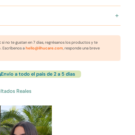
o o calor. Es un aliado diario que regenera la barrera natural
ica: nutre y repara en profundidad.
dependencia ni dejar residuos grasos.
nica: protege y aporta textura natural.
o: hidrata sin dejar sensación pesada.
ios. • Suspender en caso de irritación o reacción adversa. •
 vegana y libre de químicos dañinos.
 y seco, lejos del calor directo. • Mantener fuera del alcance
:
si no te gustan en 7 dias, regrésanos los productos y te
. Escríbenos a
hello@ilhucare.com
, responde una breve
Envío a todo el país de 2 a 5 días
ltados Reales