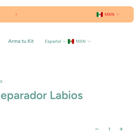
MXN
Arma tu Kit
Español
MXN
as
eparador Labios